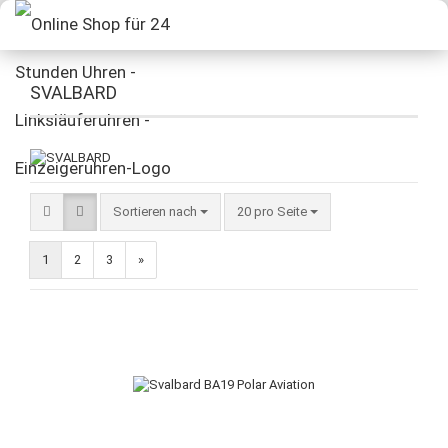
SVALBARD
Sortieren nach
20 pro Seite
1
2
3
»