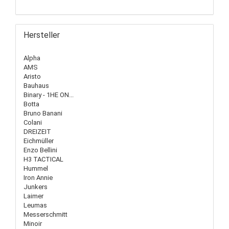
Hersteller
Alpha
AMS
Aristo
Bauhaus
Binary - 1HE ON...
Botta
Bruno Banani
Colani
DREIZEIT
Eichmüller
Enzo Bellini
H3 TACTICAL
Hummel
Iron Annie
Junkers
Laimer
Leumas
Messerschmitt
Minoir