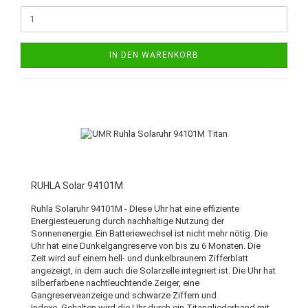
IN DEN WARENKORB
RUHLA Solar 94101M
Ruhla Solaruhr 94101M - DIese Uhr hat eine effiziente
Energiesteuerung durch nachhaltige Nutzung der
Sonnenenergie. Ein Batteriewechsel ist nicht mehr nötig. Die
Uhr hat eine Dunkelgangreserve von bis zu 6 Monaten. Die
Zeit wird auf einem hell- und dunkelbraunem Zifferblatt
angezeigt, in dem auch die Solarzelle integriert ist. Die Uhr hat
silberfarbene nachtleuchtende Zeiger, eine
Gangreserveanzeige und schwarze Ziffern und
Indexe. Gehalten wird die Uhr durch ein Titangliederband mit