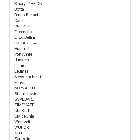
Binary - 1HE ON...
Botta
Bruno Banani
Colani
DREIZEIT
Eichmüller
Enzo Bellini
H3 TACTICAL
Hummel
Iron Annie
Junkers
Laimer
Leumas
Messerschmitt
Minoir
NO WATCH
Sturmanskie
SVALBARD
TIMEMATE
Uhr-Kraft
UMR Ruhla
Waidzeit
WUNDR
XEN
Zeppelin