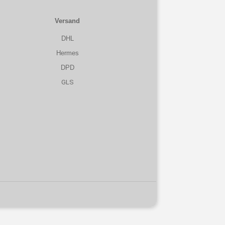
Versand
DHL
Hermes
DPD
GLS