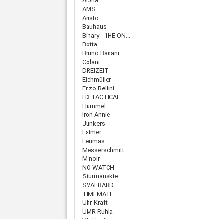
Alpha
AMS
Aristo
Bauhaus
Binary - 1HE ON...
Botta
Bruno Banani
Colani
DREIZEIT
Eichmüller
Enzo Bellini
H3 TACTICAL
Hummel
Iron Annie
Junkers
Laimer
Leumas
Messerschmitt
Minoir
NO WATCH
Sturmanskie
SVALBARD
TIMEMATE
Uhr-Kraft
UMR Ruhla