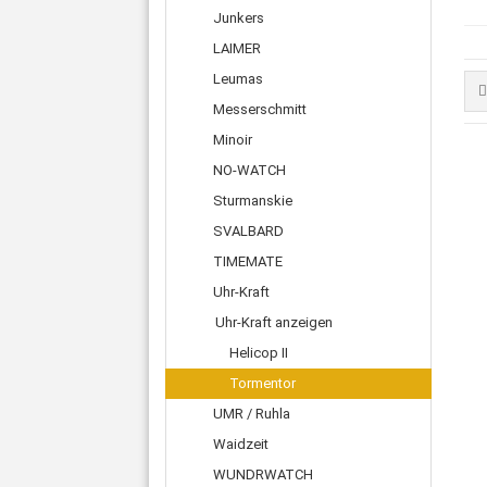
Junkers
LAIMER
Leumas
Messerschmitt
Minoir
NO-WATCH
Sturmanskie
SVALBARD
TIMEMATE
Uhr-Kraft
Uhr-Kraft anzeigen
Helicop II
Tormentor
UMR / Ruhla
Waidzeit
WUNDRWATCH