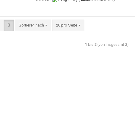
Sortieren nach
20 pro Seite
1
bis
2
(von insgesamt
2
)