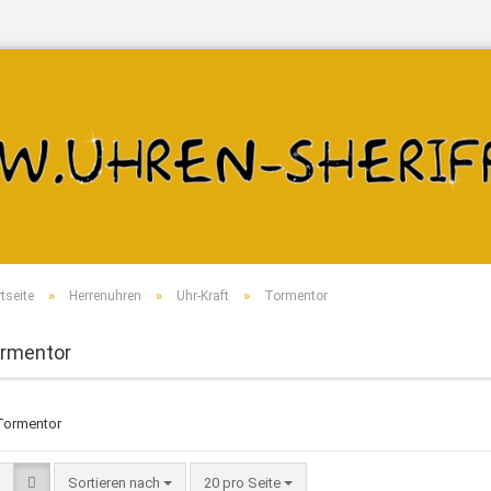
»
»
»
tseite
Herrenuhren
Uhr-Kraft
Tormentor
Konto erstellen
rmentor
Passwort vergesse
Sortieren nach
20 pro Seite