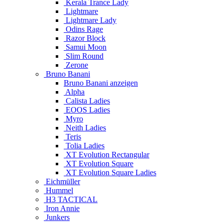
Kerala Trance Lady
Lightmare
Lightmare Lady
Odins Rage
Razor Block
Samui Moon
Slim Round
Zerone
Bruno Banani
Bruno Banani anzeigen
Alpha
Calista Ladies
EOOS Ladies
Myro
Neith Ladies
Teris
Tolia Ladies
XT Evolution Rectangular
XT Evolution Square
XT Evolution Square Ladies
Eichmüller
Hummel
H3 TACTICAL
Iron Annie
Junkers