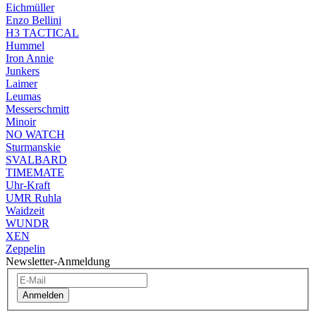
Eichmüller
Enzo Bellini
H3 TACTICAL
Hummel
Iron Annie
Junkers
Laimer
Leumas
Messerschmitt
Minoir
NO WATCH
Sturmanskie
SVALBARD
TIMEMATE
Uhr-Kraft
UMR Ruhla
Waidzeit
WUNDR
XEN
Zeppelin
Newsletter-Anmeldung
Anmelden