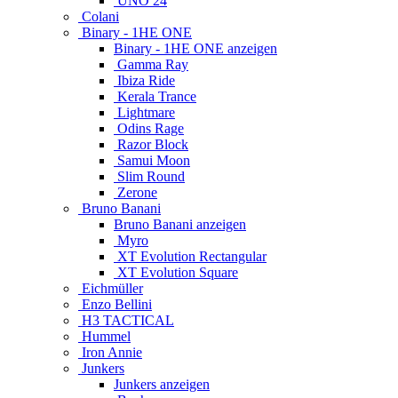
UNO 24
Colani
Binary - 1HE ONE
Binary - 1HE ONE anzeigen
Gamma Ray
Ibiza Ride
Kerala Trance
Lightmare
Odins Rage
Razor Block
Samui Moon
Slim Round
Zerone
Bruno Banani
Bruno Banani anzeigen
Myro
XT Evolution Rectangular
XT Evolution Square
Eichmüller
Enzo Bellini
H3 TACTICAL
Hummel
Iron Annie
Junkers
Junkers anzeigen