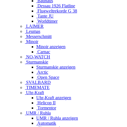
Bauhaus
Dessau 1926 Flatline
Flugweltrekorde G 38
Tante JU
Worldtimer
LAIMER
Leumas
Messerschmitt
Minoir
Minoir anzeigen
Carnac
NO-WATCH
Sturmanskie
Sturmanskie anzeigen
Arctic
Open Space
SVALBARD
TIMEMATE
Uhr-Kraft
Uhr-Kraft anzeigen
Helicop II
Tormentor
UMR / Ruhla
UMR / Ruhla anzeigen
Automatik