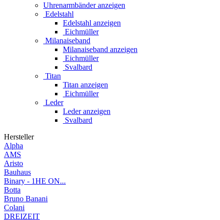
Uhrenarmbänder anzeigen
Edelstahl
Edelstahl anzeigen
Eichmüller
Milanaiseband
Milanaiseband anzeigen
Eichmüller
Svalbard
Titan
Titan anzeigen
Eichmüller
Leder
Leder anzeigen
Svalbard
Hersteller
Alpha
AMS
Aristo
Bauhaus
Binary - 1HE ON...
Botta
Bruno Banani
Colani
DREIZEIT