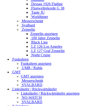
Dessau 1926 Flatline
Flugweltrekorde G 38
Tante JU
Worldtimer
Messerschmitt
Svalbard
Zeppelin
Zeppelin anzeigen
100 Jahre Zeppelin
Black Line
LZ 126 Los Angeles
LZ 127 Graf Zeppelin
Night Cruise
Funkuhren
Funkuhren anzeigen
UMR / Ruhla
GMT
GMT anzeigen
Messerschmitt
SVALBARD
Linksläufer / Rückwärtsläufer
Linksläufer / Rückwärtsläufer anzeigen
NO-WATCH
SVALBARD