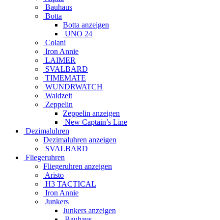
Bauhaus
Botta
Botta anzeigen
UNO 24
Colani
Iron Annie
LAIMER
SVALBARD
TIMEMATE
WUNDRWATCH
Waidzeit
Zeppelin
Zeppelin anzeigen
New Captain’s Line
Dezimaluhren
Dezimaluhren anzeigen
SVALBARD
Fliegeruhren
Fliegeruhren anzeigen
Aristo
H3 TACTICAL
Iron Annie
Junkers
Junkers anzeigen
Bauhaus