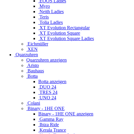
EOOS Ladies
Myro
Neith Ladies
Teris
Tolia Ladies
XT Evolution Rectangular
XT Evolution Square
XT Evolution Square Ladies
Eichmüller
XEN
Quarzuhren
Quarzuhren anzeigen
Aristo
Bauhaus
Botta
Botta anzeigen
DUO 24
TRES 24
UNO 24
Colani
Binary - 1HE ONE
Binary - 1HE ONE anzeigen
Gamma Ray
Ibiza Ride
Kerala Trance