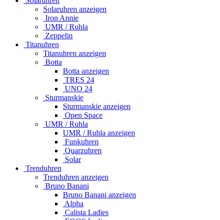
Solaruhren
Solaruhren anzeigen
Iron Annie
UMR / Ruhla
Zeppelin
Titanuhren
Titanuhren anzeigen
Botta
Botta anzeigen
TRES 24
UNO 24
Sturmanskie
Sturmanskie anzeigen
Open Space
UMR / Ruhla
UMR / Ruhla anzeigen
Funkuhren
Quarzuhren
Solar
Trenduhren
Trenduhren anzeigen
Bruno Banani
Bruno Banani anzeigen
Alpha
Calista Ladies