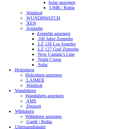
Solar anzeigen
UMR / Ruhla
Waidzeit
WUNDRWATCH
XEN
Zeppelin
Zeppelin anzeigen
100 Jahre Zeppelin
LZ 126 Los Angeles
LZ 127 Graf Zeppelin
New Captain’s Line
Night Cruise
Solar
Holzuhren
Holzuhren anzeigen
LAIMER
Waidzeit
Wanduhren
Wanduhren anzeigen
AMS
Dreizeit
Wilduhren
Wilduhren anzeigen
Gardé / Ruhla
Uhrenarmbänder