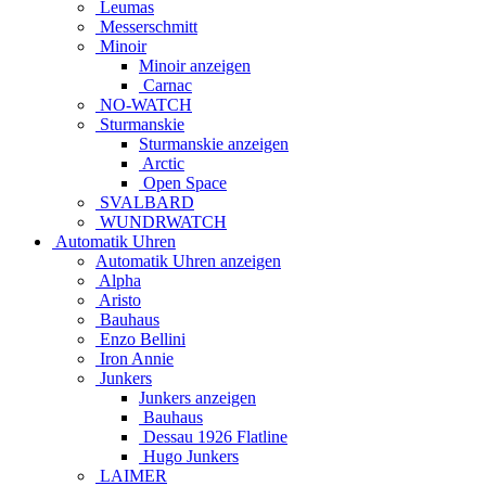
Leumas
Messerschmitt
Minoir
Minoir anzeigen
Carnac
NO-WATCH
Sturmanskie
Sturmanskie anzeigen
Arctic
Open Space
SVALBARD
WUNDRWATCH
Automatik Uhren
Automatik Uhren anzeigen
Alpha
Aristo
Bauhaus
Enzo Bellini
Iron Annie
Junkers
Junkers anzeigen
Bauhaus
Dessau 1926 Flatline
Hugo Junkers
LAIMER