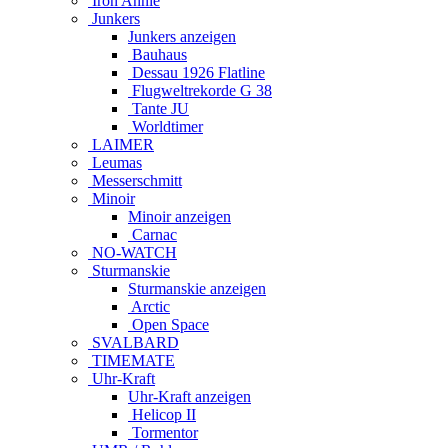
Iron Annie
Junkers
Junkers anzeigen
Bauhaus
Dessau 1926 Flatline
Flugweltrekorde G 38
Tante JU
Worldtimer
LAIMER
Leumas
Messerschmitt
Minoir
Minoir anzeigen
Carnac
NO-WATCH
Sturmanskie
Sturmanskie anzeigen
Arctic
Open Space
SVALBARD
TIMEMATE
Uhr-Kraft
Uhr-Kraft anzeigen
Helicop II
Tormentor