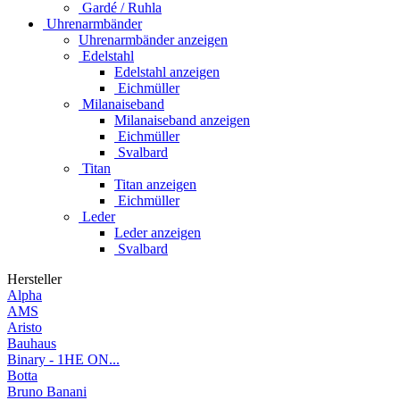
Gardé / Ruhla
Uhrenarmbänder
Uhrenarmbänder anzeigen
Edelstahl
Edelstahl anzeigen
Eichmüller
Milanaiseband
Milanaiseband anzeigen
Eichmüller
Svalbard
Titan
Titan anzeigen
Eichmüller
Leder
Leder anzeigen
Svalbard
Hersteller
Alpha
AMS
Aristo
Bauhaus
Binary - 1HE ON...
Botta
Bruno Banani