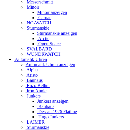
Messerschmitt
Minoir
Minoir anzeigen
Carnac
NO-WATCH
Sturmanskie
Sturmanskie anzeigen
Arctic
Open Space
SVALBARD
WUNDRWATCH
Automatik Uhren
Automatik Uhren anzeigen
Alpha
Aristo
Bauhaus
Enzo Bellini
Iron Annie
Junkers
Junkers anzeigen
Bauhaus
Dessau 1926 Flatline
Hugo Junkers
LAIMER
Sturmanskie