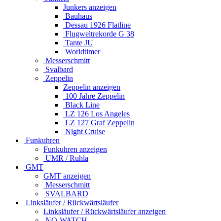
Junkers anzeigen
Bauhaus
Dessau 1926 Flatline
Flugweltrekorde G 38
Tante JU
Worldtimer
Messerschmitt
Svalbard
Zeppelin
Zeppelin anzeigen
100 Jahre Zeppelin
Black Line
LZ 126 Los Angeles
LZ 127 Graf Zeppelin
Night Cruise
Funkuhren
Funkuhren anzeigen
UMR / Ruhla
GMT
GMT anzeigen
Messerschmitt
SVALBARD
Linksläufer / Rückwärtsläufer
Linksläufer / Rückwärtsläufer anzeigen
NO-WATCH