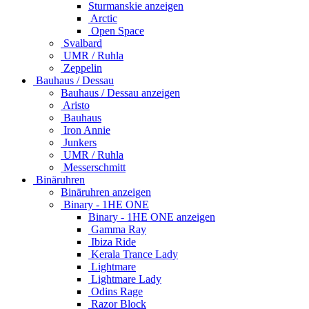
Sturmanskie anzeigen
Arctic
Open Space
Svalbard
UMR / Ruhla
Zeppelin
Bauhaus / Dessau
Bauhaus / Dessau anzeigen
Aristo
Bauhaus
Iron Annie
Junkers
UMR / Ruhla
Messerschmitt
Binäruhren
Binäruhren anzeigen
Binary - 1HE ONE
Binary - 1HE ONE anzeigen
Gamma Ray
Ibiza Ride
Kerala Trance Lady
Lightmare
Lightmare Lady
Odins Rage
Razor Block