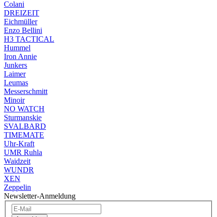
Colani
DREIZEIT
Eichmüller
Enzo Bellini
H3 TACTICAL
Hummel
Iron Annie
Junkers
Laimer
Leumas
Messerschmitt
Minoir
NO WATCH
Sturmanskie
SVALBARD
TIMEMATE
Uhr-Kraft
UMR Ruhla
Waidzeit
WUNDR
XEN
Zeppelin
Newsletter-Anmeldung