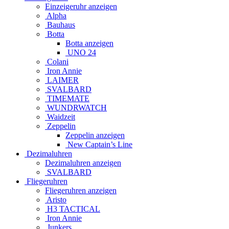
Einzeigeruhr anzeigen
Alpha
Bauhaus
Botta
Botta anzeigen
UNO 24
Colani
Iron Annie
LAIMER
SVALBARD
TIMEMATE
WUNDRWATCH
Waidzeit
Zeppelin
Zeppelin anzeigen
New Captain’s Line
Dezimaluhren
Dezimaluhren anzeigen
SVALBARD
Fliegeruhren
Fliegeruhren anzeigen
Aristo
H3 TACTICAL
Iron Annie
Junkers