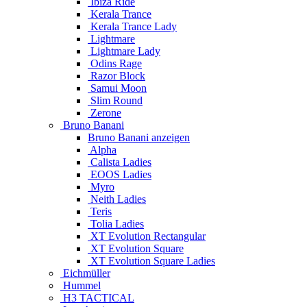
Ibiza Ride
Kerala Trance
Kerala Trance Lady
Lightmare
Lightmare Lady
Odins Rage
Razor Block
Samui Moon
Slim Round
Zerone
Bruno Banani
Bruno Banani anzeigen
Alpha
Calista Ladies
EOOS Ladies
Myro
Neith Ladies
Teris
Tolia Ladies
XT Evolution Rectangular
XT Evolution Square
XT Evolution Square Ladies
Eichmüller
Hummel
H3 TACTICAL