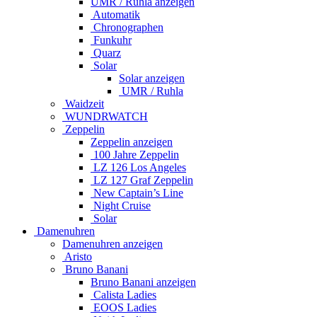
UMR / Ruhla anzeigen
Automatik
Chronographen
Funkuhr
Quarz
Solar
Solar anzeigen
UMR / Ruhla
Waidzeit
WUNDRWATCH
Zeppelin
Zeppelin anzeigen
100 Jahre Zeppelin
LZ 126 Los Angeles
LZ 127 Graf Zeppelin
New Captain’s Line
Night Cruise
Solar
Damenuhren
Damenuhren anzeigen
Aristo
Bruno Banani
Bruno Banani anzeigen
Calista Ladies
EOOS Ladies