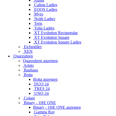
Alpha
Calista Ladies
EOOS Ladies
Myro
Neith Ladies
Teris
Tolia Ladies
XT Evolution Rectangular
XT Evolution Square
XT Evolution Square Ladies
Eichmüller
XEN
Quarzuhren
Quarzuhren anzeigen
Aristo
Bauhaus
Botta
Botta anzeigen
DUO 24
TRES 24
UNO 24
Colani
Binary - 1HE ONE
Binary - 1HE ONE anzeigen
Gamma Ray