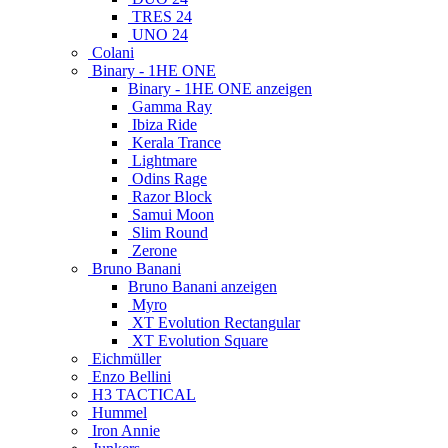
TRES 24
UNO 24
Colani
Binary - 1HE ONE
Binary - 1HE ONE anzeigen
Gamma Ray
Ibiza Ride
Kerala Trance
Lightmare
Odins Rage
Razor Block
Samui Moon
Slim Round
Zerone
Bruno Banani
Bruno Banani anzeigen
Myro
XT Evolution Rectangular
XT Evolution Square
Eichmüller
Enzo Bellini
H3 TACTICAL
Hummel
Iron Annie