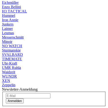
Eichmüller
Enzo Bellini
H3 TACTICAL
Hummel
Iron Annie
Junkers
Laimer
Leumas
Messerschmitt
Minoir
NO WATCH
Sturmanskie
SVALBARD
TIMEMATE
Uhr-Kraft
UMR Ruhla
Waidzeit
WUNDR
XEN
Zeppelin
Newsletter-Anmeldung
Anmelden