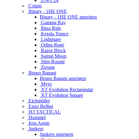
UNO 24
Colani
Binary - 1HE ONE
Binary - 1HE ONE anzeigen
Gamma Ray
Ibiza Ride
Kerala Trance
Lightmare
Odins Rage
Razor Block
Samui Moon
Slim Round
Zerone
Bruno Banani
Bruno Banani anzeigen
Myro
XT Evolution Rectangular
XT Evolution Square
Eichmüller
Enzo Bellini
H3 TACTICAL
Hummel
Iron Annie
Junkers
Junkers anzeigen