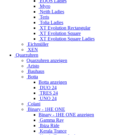
EOOS Ladies
Myro
Neith Ladies
Teris
Tolia Ladies
XT Evolution Rectangular
XT Evolution Square
XT Evolution Square Ladies
Eichmüller
XEN
Quarzuhren
Quarzuhren anzeigen
Aristo
Bauhaus
Botta
Botta anzeigen
DUO 24
TRES 24
UNO 24
Colani
Binary - 1HE ONE
Binary - 1HE ONE anzeigen
Gamma Ray
Ibiza Ride
Kerala Trance