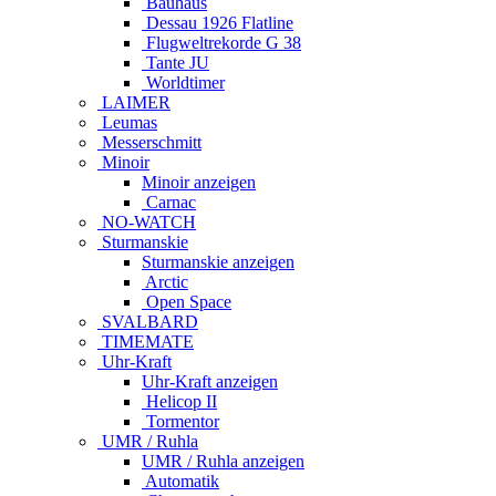
Bauhaus
Dessau 1926 Flatline
Flugweltrekorde G 38
Tante JU
Worldtimer
LAIMER
Leumas
Messerschmitt
Minoir
Minoir anzeigen
Carnac
NO-WATCH
Sturmanskie
Sturmanskie anzeigen
Arctic
Open Space
SVALBARD
TIMEMATE
Uhr-Kraft
Uhr-Kraft anzeigen
Helicop II
Tormentor
UMR / Ruhla
UMR / Ruhla anzeigen
Automatik