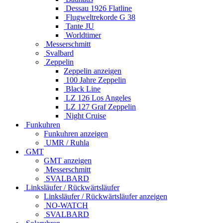
Dessau 1926 Flatline
Flugweltrekorde G 38
Tante JU
Worldtimer
Messerschmitt
Svalbard
Zeppelin
Zeppelin anzeigen
100 Jahre Zeppelin
Black Line
LZ 126 Los Angeles
LZ 127 Graf Zeppelin
Night Cruise
Funkuhren
Funkuhren anzeigen
UMR / Ruhla
GMT
GMT anzeigen
Messerschmitt
SVALBARD
Linksläufer / Rückwärtsläufer
Linksläufer / Rückwärtsläufer anzeigen
NO-WATCH
SVALBARD