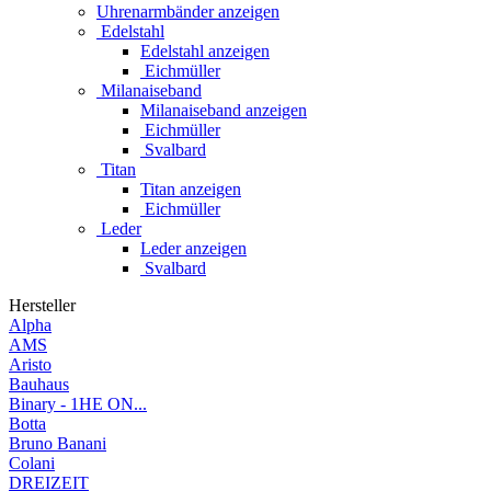
Uhrenarmbänder anzeigen
Edelstahl
Edelstahl anzeigen
Eichmüller
Milanaiseband
Milanaiseband anzeigen
Eichmüller
Svalbard
Titan
Titan anzeigen
Eichmüller
Leder
Leder anzeigen
Svalbard
Hersteller
Alpha
AMS
Aristo
Bauhaus
Binary - 1HE ON...
Botta
Bruno Banani
Colani
DREIZEIT