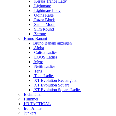
Kerala Trance Lady
Lightmare
Lightmare Lady
Odins Rage
Razor Block
Samui Moon
Slim Round
Zerone
Bruno Banani
Bruno Banani anzeigen
Alpha
Calista Ladies
EOOS Ladies
Myro
Neith Ladies
Teris
Tolia Ladies
XT Evolution Rectangular
XT Evolution Square
XT Evolution Square Ladies
Eichmüller
Hummel
H3 TACTICAL
Iron Annie
Junkers