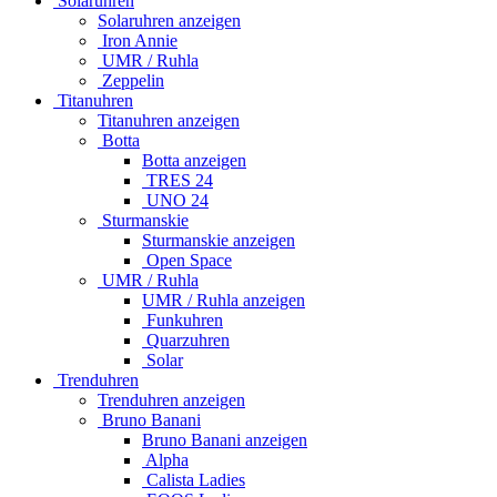
Solaruhren
Solaruhren anzeigen
Iron Annie
UMR / Ruhla
Zeppelin
Titanuhren
Titanuhren anzeigen
Botta
Botta anzeigen
TRES 24
UNO 24
Sturmanskie
Sturmanskie anzeigen
Open Space
UMR / Ruhla
UMR / Ruhla anzeigen
Funkuhren
Quarzuhren
Solar
Trenduhren
Trenduhren anzeigen
Bruno Banani
Bruno Banani anzeigen
Alpha
Calista Ladies