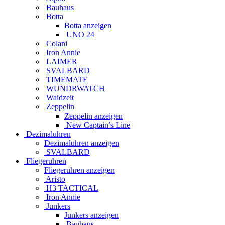
Bauhaus
Botta
Botta anzeigen
UNO 24
Colani
Iron Annie
LAIMER
SVALBARD
TIMEMATE
WUNDRWATCH
Waidzeit
Zeppelin
Zeppelin anzeigen
New Captain’s Line
Dezimaluhren
Dezimaluhren anzeigen
SVALBARD
Fliegeruhren
Fliegeruhren anzeigen
Aristo
H3 TACTICAL
Iron Annie
Junkers
Junkers anzeigen
Bauhaus