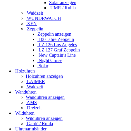
Solar anzeigen
UMR / Ruhla
Waidzeit
WUNDRWATCH
XEN
Zeppelin
Zeppelin anzeigen
100 Jahre Zeppelin
LZ 126 Los Angeles
LZ 127 Graf Zeppelin
New Captain’s Line
Night Cruise
Solar
Holzuhren
Holzuhren anzeigen
LAIMER
Waidzeit
Wanduhren
Wanduhren anzeigen
AMS
Dreizeit
Wilduhren
Wilduhren anzeigen
Gardé / Ruhla
Uhrenarmbänder