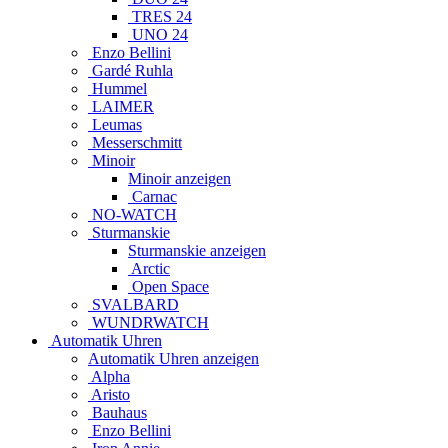
TRES 24
UNO 24
Enzo Bellini
Gardé Ruhla
Hummel
LAIMER
Leumas
Messerschmitt
Minoir
Minoir anzeigen
Carnac
NO-WATCH
Sturmanskie
Sturmanskie anzeigen
Arctic
Open Space
SVALBARD
WUNDRWATCH
Automatik Uhren
Automatik Uhren anzeigen
Alpha
Aristo
Bauhaus
Enzo Bellini