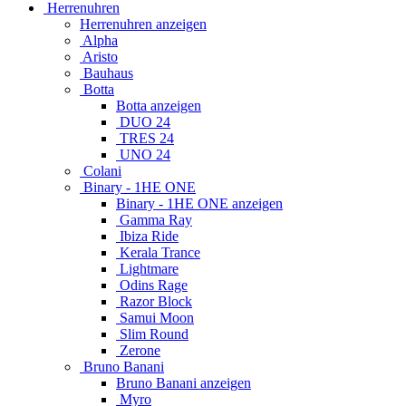
Herrenuhren
Herrenuhren anzeigen
Alpha
Aristo
Bauhaus
Botta
Botta anzeigen
DUO 24
TRES 24
UNO 24
Colani
Binary - 1HE ONE
Binary - 1HE ONE anzeigen
Gamma Ray
Ibiza Ride
Kerala Trance
Lightmare
Odins Rage
Razor Block
Samui Moon
Slim Round
Zerone
Bruno Banani
Bruno Banani anzeigen
Myro