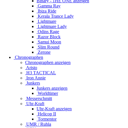
Binary - 1HE ONE anzeigen
Gamma Ray
Ibiza Ride
Kerala Trance Lady
Lightmare
Lightmare Lady
Odins Rage
Razor Block
Samui Moon
Slim Round
Zerone
Chronographen
Chronographen anzeigen
Aristo
H3 TACTICAL
Iron Annie
Junkers
Junkers anzeigen
Worldtimer
Messerschmitt
Uhr-Kraft
Uhr-Kraft anzeigen
Helicop II
Tormentor
UMR / Ruhla