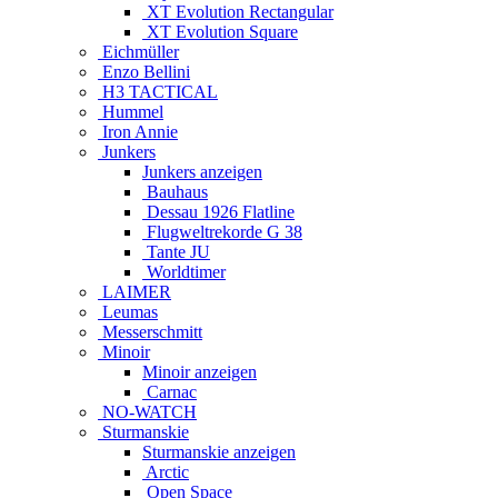
XT Evolution Rectangular
XT Evolution Square
Eichmüller
Enzo Bellini
H3 TACTICAL
Hummel
Iron Annie
Junkers
Junkers anzeigen
Bauhaus
Dessau 1926 Flatline
Flugweltrekorde G 38
Tante JU
Worldtimer
LAIMER
Leumas
Messerschmitt
Minoir
Minoir anzeigen
Carnac
NO-WATCH
Sturmanskie
Sturmanskie anzeigen
Arctic
Open Space