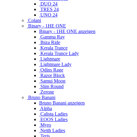
DUO 24
TRES 24
UNO 24
Colani
Binary - 1HE ONE
Binary - 1HE ONE anzeigen
Gamma Ray
Ibiza Ride
Kerala Trance
Kerala Trance Lady
Lightmare
Lightmare Lady
Odins Rage
Razor Block
Samui Moon
Slim Round
Zerone
Bruno Banani
Bruno Banani anzeigen
Alpha
Calista Ladies
EOOS Ladies
Myro
Neith Ladies
Teris