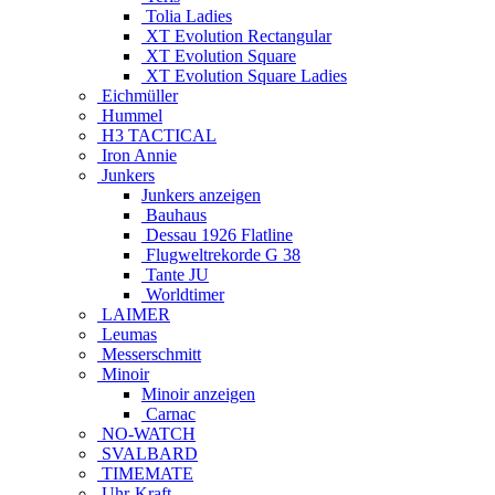
Tolia Ladies
XT Evolution Rectangular
XT Evolution Square
XT Evolution Square Ladies
Eichmüller
Hummel
H3 TACTICAL
Iron Annie
Junkers
Junkers anzeigen
Bauhaus
Dessau 1926 Flatline
Flugweltrekorde G 38
Tante JU
Worldtimer
LAIMER
Leumas
Messerschmitt
Minoir
Minoir anzeigen
Carnac
NO-WATCH
SVALBARD
TIMEMATE
Uhr-Kraft