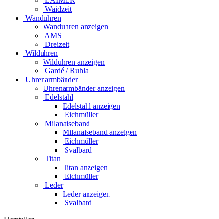
LAIMER
Waidzeit
Wanduhren
Wanduhren anzeigen
AMS
Dreizeit
Wilduhren
Wilduhren anzeigen
Gardé / Ruhla
Uhrenarmbänder
Uhrenarmbänder anzeigen
Edelstahl
Edelstahl anzeigen
Eichmüller
Milanaiseband
Milanaiseband anzeigen
Eichmüller
Svalbard
Titan
Titan anzeigen
Eichmüller
Leder
Leder anzeigen
Svalbard