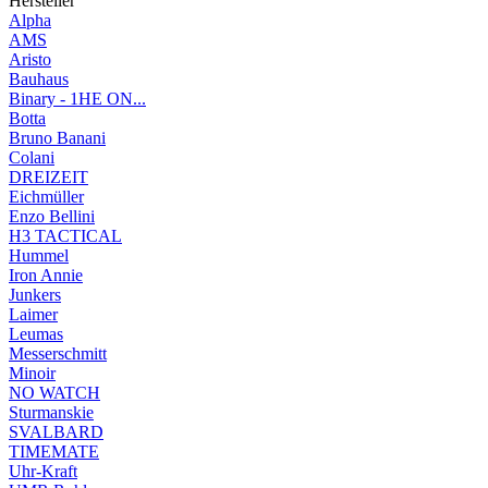
Hersteller
Alpha
AMS
Aristo
Bauhaus
Binary - 1HE ON...
Botta
Bruno Banani
Colani
DREIZEIT
Eichmüller
Enzo Bellini
H3 TACTICAL
Hummel
Iron Annie
Junkers
Laimer
Leumas
Messerschmitt
Minoir
NO WATCH
Sturmanskie
SVALBARD
TIMEMATE
Uhr-Kraft