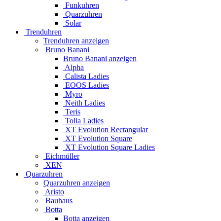
Funkuhren
Quarzuhren
Solar
Trenduhren
Trenduhren anzeigen
Bruno Banani
Bruno Banani anzeigen
Alpha
Calista Ladies
EOOS Ladies
Myro
Neith Ladies
Teris
Tolia Ladies
XT Evolution Rectangular
XT Evolution Square
XT Evolution Square Ladies
Eichmüller
XEN
Quarzuhren
Quarzuhren anzeigen
Aristo
Bauhaus
Botta
Botta anzeigen